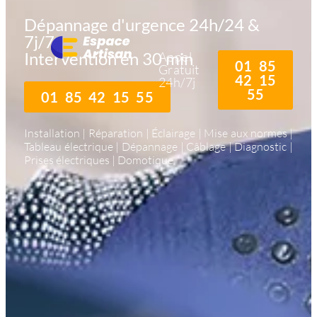
Dépannage d'urgence 24h/24 &
7j/7
Intervention en 30 min
Appel
01 85
Gratuit
42 15
24h/7j
55
01 85 42 15 55
Installation | Réparation | Éclairage | Mise aux normes |
Tableau électrique | Dépannage | Câblage | Diagnostic |
Prises électriques | Domotique