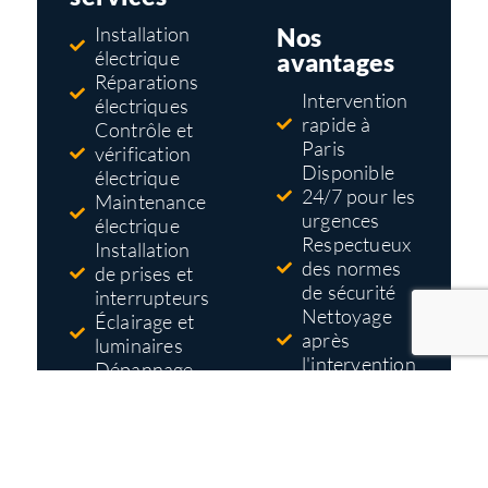
Nos
Installation
électrique
avantages
Réparations
Intervention
électriques
rapide à
Contrôle et
Paris
vérification
Disponible
électrique
24/7 pour les
Maintenance
urgences
électrique
Respectueux
Installation
des normes
de prises et
de sécurité
interrupteurs
Nettoyage
Éclairage et
après
luminaires
l'intervention
Dépannage
Tarifs pas
électrique
cher
Mise aux
Devis gratuit
normes
et détaillé
électriques
avant