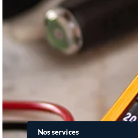
Nos services