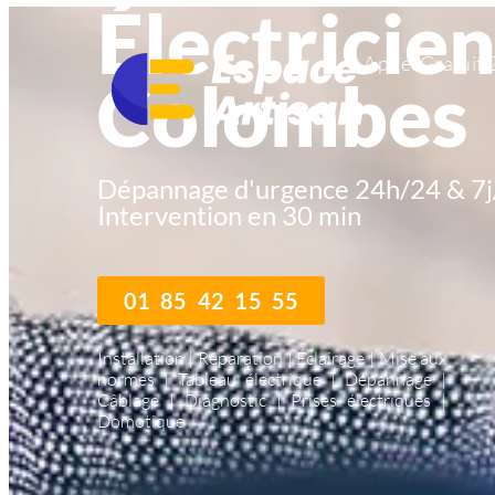
Électricien
Appel Gratuit 
Colombes
Dépannage d'urgence 24h/24 & 7j
Intervention en 30 min
01 85 42 15 55
Installation | Réparation | Éclairage | Mise aux
normes | Tableau électrique | Dépannage |
Câblage | Diagnostic | Prises électriques |
Domotique