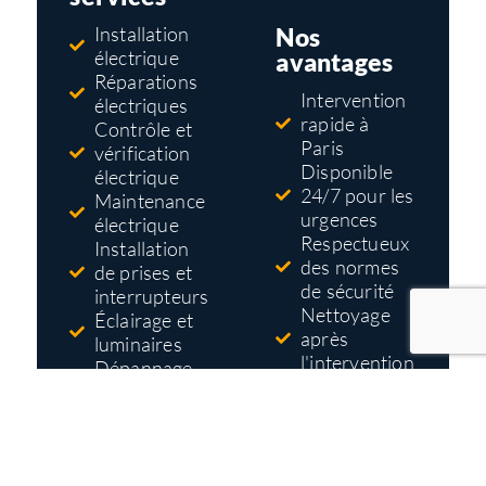
Nos
Installation
électrique
avantages
Réparations
Intervention
électriques
rapide à
Contrôle et
Paris
vérification
Disponible
électrique
24/7 pour les
Maintenance
urgences
électrique
Respectueux
Installation
des normes
de prises et
de sécurité
interrupteurs
Nettoyage
Éclairage et
après
luminaires
l'intervention
Dépannage
Tarifs pas
électrique
cher
Mise aux
Devis gratuit
normes
et détaillé
électriques
avant