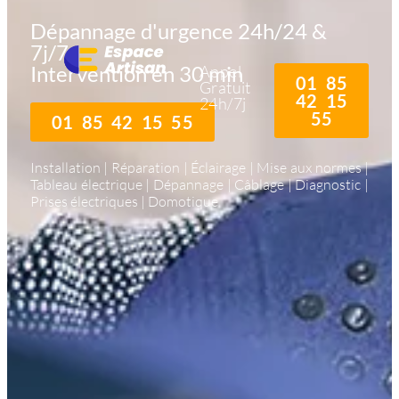
Dépannage d'urgence 24h/24 &
7j/7
Intervention en 30 min
Appel
01 85
Gratuit
42 15
24h/7j
55
01 85 42 15 55
Installation | Réparation | Éclairage | Mise aux normes |
Tableau électrique | Dépannage | Câblage | Diagnostic |
Prises électriques | Domotique