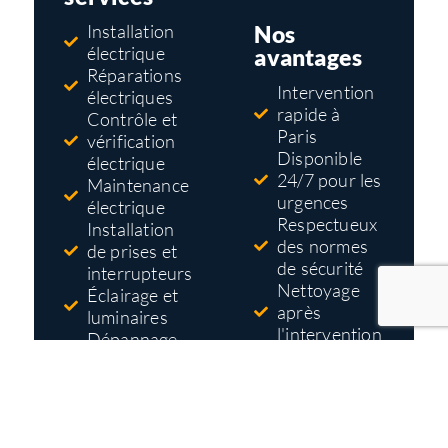
Nos
Installation
électrique
avantages
Réparations
Intervention
électriques
rapide à
Contrôle et
Paris
vérification
Disponible
électrique
24/7 pour les
Maintenance
urgences
électrique
Respectueux
Installation
des normes
de prises et
de sécurité
interrupteurs
Nettoyage
Éclairage et
après
luminaires
l'intervention
Dépannage
Tarifs pas
électrique
cher
Mise aux
Devis gratuit
normes
et détaillé
électriques
avant