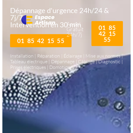
Dépannage d'urgence 24h/24 &
7j/7
Intervention en 30 min
Appel
01 85
Gratuit
42 15
24h/7j
55
01 85 42 15 55
Installation | Réparation | Éclairage | Mise aux normes |
Tableau électrique | Dépannage | Câblage | Diagnostic |
Prises électriques | Domotique