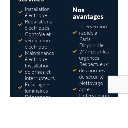
Nos
Installation
électrique
avantages
Réparations
Intervention
électriques
rapide à
Contrôle et
Paris
vérification
Disponible
électrique
24/7 pour les
Maintenance
urgences
électrique
Respectueux
Installation
des normes
de prises et
de sécurité
interrupteurs
Nettoyage
Éclairage et
après
luminaires
l'intervention
Dépannage
Tarifs pas
électrique
cher
Mise aux
Devis gratuit
normes
et détaillé
électriques
avant