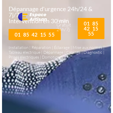
Dépannage d'urgence 24h/24 &
7j/7
Intervention en 30 min
Appel
01 85
Gratuit
42 15
24h/7j
55
01 85 42 15 55
Installation | Réparation | Éclairage | Mise aux normes |
Tableau électrique | Dépannage | Câblage | Diagnostic |
Prises électriques | Domotique