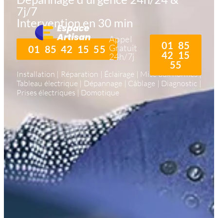
7j/7
Intervention en 30 min
Appel
01 85
Gratuit
01 85 42 15 55
42 15
24h/7j
55
Installation | Réparation | Éclairage | Mise aux normes |
Tableau électrique | Dépannage | Câblage | Diagnostic |
Prises électriques | Domotique