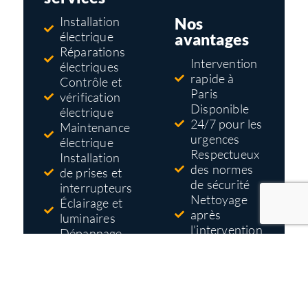
Nos
Installation
électrique
avantages
Réparations
Intervention
électriques
rapide à
Contrôle et
Paris
vérification
Disponible
électrique
24/7 pour les
Maintenance
urgences
électrique
Respectueux
Installation
des normes
de prises et
de sécurité
interrupteurs
Nettoyage
Éclairage et
après
luminaires
l'intervention
Dépannage
Tarifs pas
électrique
cher
Mise aux
Devis gratuit
normes
et détaillé
électriques
avant