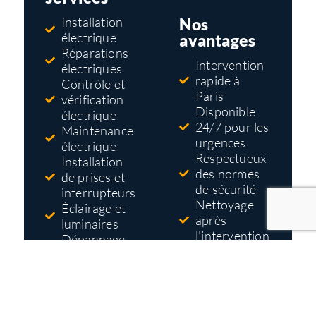
Nos
Installation
électrique
avantages
Réparations
Intervention
électriques
rapide à
Contrôle et
Paris
vérification
Disponible
électrique
24/7 pour les
Maintenance
urgences
électrique
Respectueux
Installation
des normes
de prises et
de sécurité
interrupteurs
Nettoyage
Éclairage et
après
luminaires
l'intervention
Dépannage
Tarifs pas
électrique
cher
Mise aux
Devis gratuit
normes
et détaillé
électriques
avant