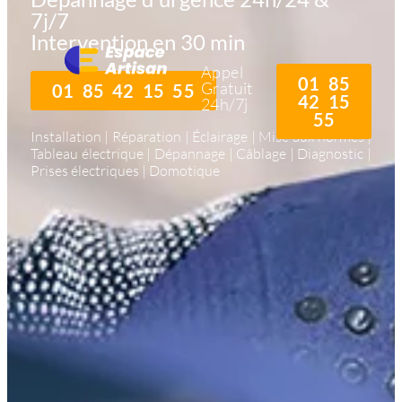
7j/7
Intervention en 30 min
Appel
01 85
Gratuit
01 85 42 15 55
42 15
24h/7j
55
Installation | Réparation | Éclairage | Mise aux normes |
Tableau électrique | Dépannage | Câblage | Diagnostic |
Prises électriques | Domotique