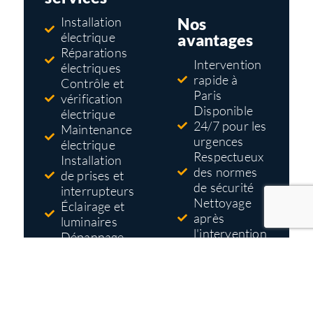
Nos
Installation
électrique
avantages
Réparations
Intervention
électriques
rapide à
Contrôle et
Paris
vérification
Disponible
électrique
24/7 pour les
Maintenance
urgences
électrique
Respectueux
Installation
des normes
de prises et
de sécurité
interrupteurs
Nettoyage
Éclairage et
après
luminaires
l'intervention
Dépannage
Tarifs pas
électrique
cher
Mise aux
Devis gratuit
normes
et détaillé
électriques
avant