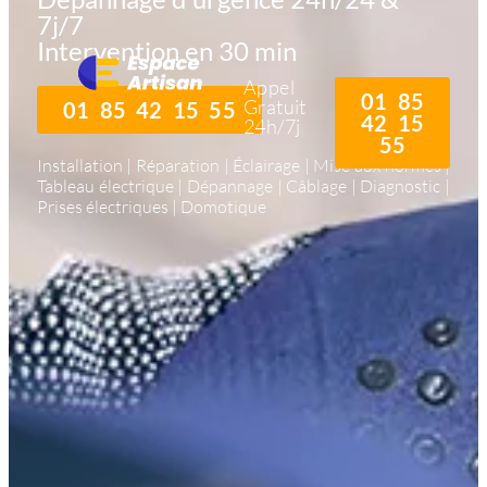
7j/7
Intervention en 30 min
Appel
01 85
Gratuit
01 85 42 15 55
42 15
24h/7j
55
Installation | Réparation | Éclairage | Mise aux normes |
Tableau électrique | Dépannage | Câblage | Diagnostic |
Prises électriques | Domotique