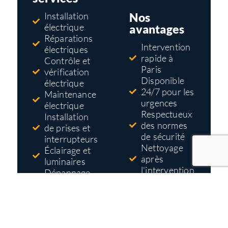
Nos
Installation
électrique
avantages
Réparations
Intervention
électriques
rapide à
Contrôle et
Paris
vérification
Disponible
électrique
24/7 pour les
Maintenance
urgences
électrique
Respectueux
Installation
des normes
de prises et
de sécurité
interrupteurs
Nettoyage
Éclairage et
après
luminaires
l'intervention
Dépannage
Tarifs pas
électrique
cher
Mise aux
Devis gratuit
normes
et détaillé
électriques
avant