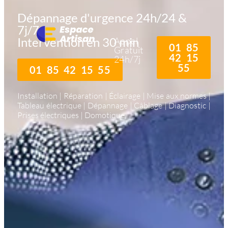
Dépannage d'urgence 24h/24 &
7j/7
Intervention en 30 min
Appel
01 85
Gratuit
42 15
24h/7j
55
01 85 42 15 55
Installation | Réparation | Éclairage | Mise aux normes |
Tableau électrique | Dépannage | Câblage | Diagnostic |
Prises électriques | Domotique