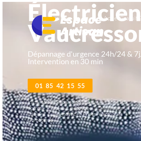
Électricie
Appel Gratuit 
Vaucresso
Dépannage d'urgence 24h/24 & 7j
Intervention en 30 min
01 85 42 15 55
Installation | Réparation | Éclairage | Mise aux
normes | Tableau électrique | Dépannage |
Câblage | Diagnostic | Prises électriques |
Domotique