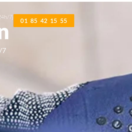
n
24h/7j
01 85 42 15 55
n
/7