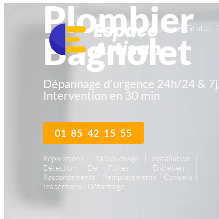
Plombier
Appel Gratuit 
Bagnolet
Dépannage d'urgence 24h/24 & 7j
Intervention en 30 min
01 85 42 15 55
Réparations | Débouchage | Installation |
Détection De Fuites | Entretien |
Raccordements | Remplacements | Conseils |
Inspections | Détartrage