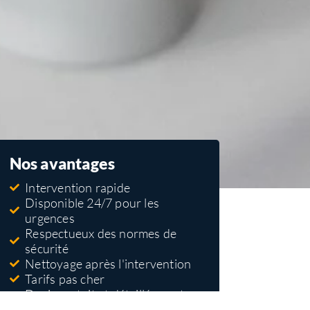
Nos avantages
Intervention rapide
Disponible 24/7 pour les
urgences
Respectueux des normes de
sécurité
Nettoyage après l'intervention
Tarifs pas cher
Devis gratuit et détaillé avant
travaux