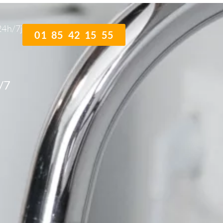
24h/7j
01 85 42 15 55
/7