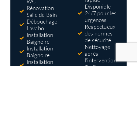
WC
Disponible
Rénovation
24/7 pour les
Salle de Bain
urgences
Débouchage
Respectueux
Lavabo
des normes
Installation
de sécurité
Baignoire
Nettoyage
Installation
après
Baignoire
l'intervention
Installation
Tarifs pas
Douche
cher
Réparation
Devis gratuit
Robinet
et détaillé
avant
travaux