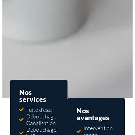
Nos
services
Nos
Fuite d'eau
Débouchage
avantages
Canalisation
Intervention
Débouchage
rapide