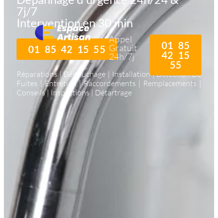
7j/7
Intervention en 30 min
Appel
01 85
Gratuit
01 85 42 15 55
42 15
24h/7j
55
Réparations | Débouchage | Installation | Détection De
Fuites | Entretien | Raccordements | Remplacements |
Conseils | Inspections | Détartrage