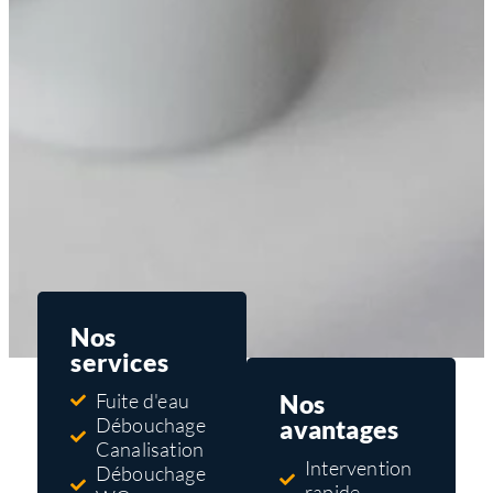
Nos
services
Nos
Fuite d'eau
Débouchage
avantages
Canalisation
Intervention
Débouchage
rapide