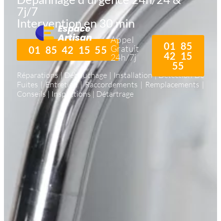
7j/7
Intervention en 30 min
Appel
01 85
Gratuit
01 85 42 15 55
42 15
24h/7j
55
Réparations | Débouchage | Installation | Détection De
Fuites | Entretien | Raccordements | Remplacements |
Conseils | Inspections | Détartrage