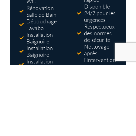
WC
Disponible
Rénovation
24/7 pour les
Salle de Bain
urgences
Débouchage
Respectueux
Lavabo
des normes
Installation
de sécurité
Baignoire
Nettoyage
Installation
après
Baignoire
l'intervention
Installation
Tarifs pas
Douche
cher
Réparation
Devis gratuit
Robinet
et détaillé
avant
travaux