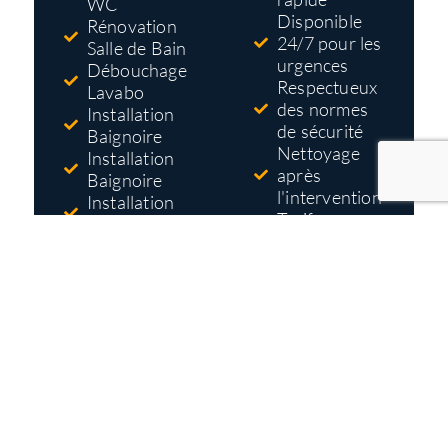
WC
Disponible
Rénovation
24/7 pour les
Salle de Bain
urgences
Débouchage
Respectueux
Lavabo
des normes
Installation
de sécurité
Baignoire
Nettoyage
Installation
après
Baignoire
l'intervention
Installation
Tarifs pas
Douche
cher
Réparation
Devis gratuit
Robinet
et détaillé
avant
travaux