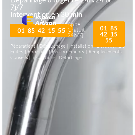
7j/7
Intervention en 30 min
Appel
01 85
Gratuit
01 85 42 15 55
42 15
24h/7j
55
Réparations | Débouchage | Installation | Détection De
Fuites | Entretien | Raccordements | Remplacements |
Conseils | Inspections | Détartrage