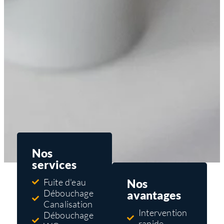
Nos
services
Nos
Fuite d'eau
Débouchage
avantages
Canalisation
Intervention
Débouchage
rapide