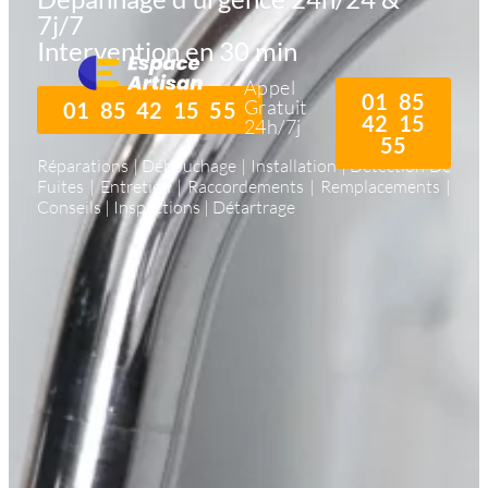
7j/7
Intervention en 30 min
Appel
01 85
Gratuit
01 85 42 15 55
42 15
24h/7j
55
Réparations | Débouchage | Installation | Détection De
Fuites | Entretien | Raccordements | Remplacements |
Conseils | Inspections | Détartrage