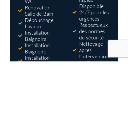
WC
Disponible
Rénovation
24/7 pour les
Salle de Bain
urgences
Débouchage
Respectueux
Lavabo
des normes
Installation
de sécurité
Baignoire
Nettoyage
Installation
après
Baignoire
l'intervention
Installation
Tarifs pas
Douche
cher
Réparation
Devis gratuit
Robinet
et détaillé
avant
travaux