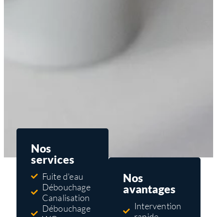
Nos
services
Nos
Fuite d'eau
Débouchage
avantages
Canalisation
Intervention
Débouchage
rapide