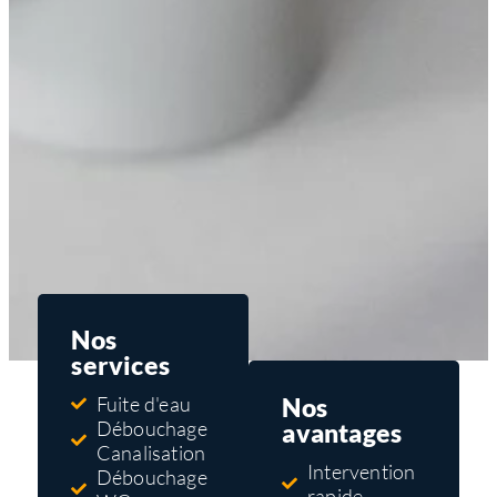
Nos
services
Nos
Fuite d'eau
Débouchage
avantages
Canalisation
Intervention
Débouchage
rapide