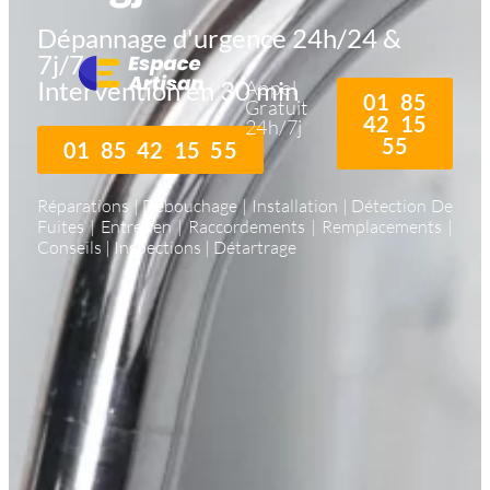
Dépannage d'urgence 24h/24 &
7j/7
Intervention en 30 min
Appel
01 85
Gratuit
42 15
24h/7j
55
01 85 42 15 55
Réparations | Débouchage | Installation | Détection De
Fuites | Entretien | Raccordements | Remplacements |
Conseils | Inspections | Détartrage