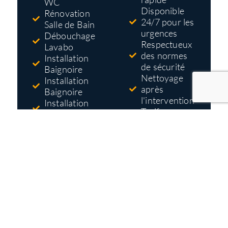
WC
Disponible
Rénovation
24/7 pour les
Salle de Bain
urgences
Débouchage
Respectueux
Lavabo
des normes
Installation
de sécurité
Baignoire
Nettoyage
Installation
après
Baignoire
l'intervention
Installation
Tarifs pas
Douche
cher
Réparation
Devis gratuit
Robinet
et détaillé
avant
travaux