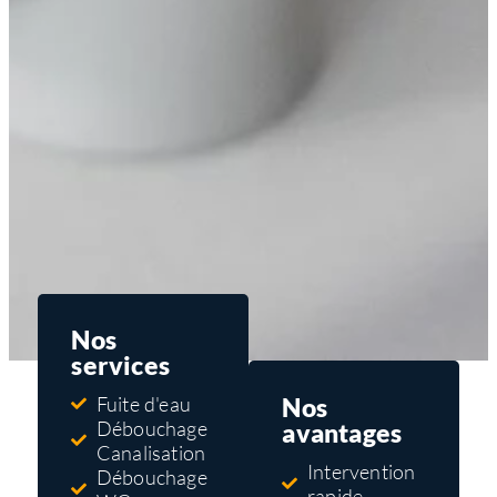
Nos
services
Nos
Fuite d'eau
Débouchage
avantages
Canalisation
Intervention
Débouchage
rapide