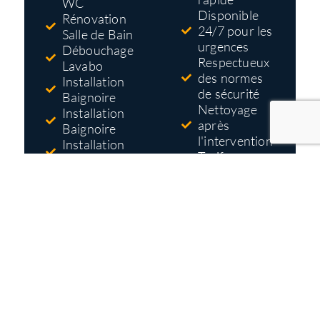
WC
Disponible
Rénovation
24/7 pour les
Salle de Bain
urgences
Débouchage
Respectueux
Lavabo
des normes
Installation
de sécurité
Baignoire
Nettoyage
Installation
après
Baignoire
l'intervention
Installation
Tarifs pas
Douche
cher
Réparation
Devis gratuit
Robinet
et détaillé
avant
travaux