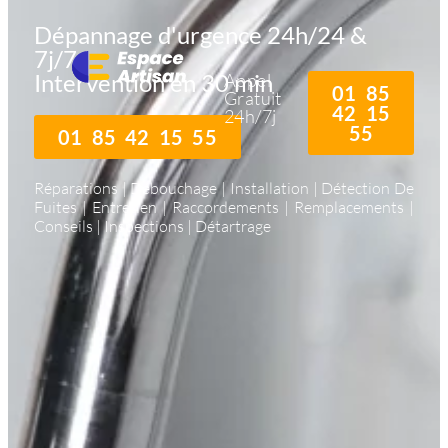
Dépannage d'urgence 24h/24 &
7j/7
Intervention en 30 min
Appel
01 85
Gratuit
42 15
24h/7j
55
01 85 42 15 55
Réparations | Débouchage | Installation | Détection De
Fuites | Entretien | Raccordements | Remplacements |
Conseils | Inspections | Détartrage