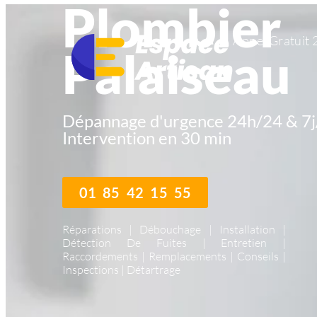
Plombier
Appel Gratuit 
Palaiseau
Dépannage d'urgence 24h/24 & 7j
Intervention en 30 min
01 85 42 15 55
Réparations | Débouchage | Installation |
Détection De Fuites | Entretien |
Raccordements | Remplacements | Conseils |
Inspections | Détartrage