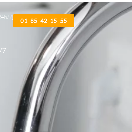
24h/7j
01 85 42 15 55
/7