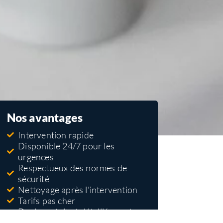
Nos avantages
Intervention rapide
Disponible 24/7 pour les
urgences
Respectueux des normes de
sécurité
Nettoyage après l'intervention
Tarifs pas cher
Devis gratuit et détaillé avant
travaux