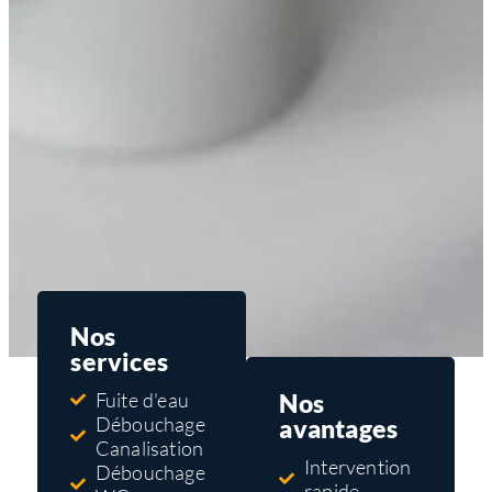
Nos
services
Nos
Fuite d'eau
Débouchage
avantages
Canalisation
Intervention
Débouchage
rapide