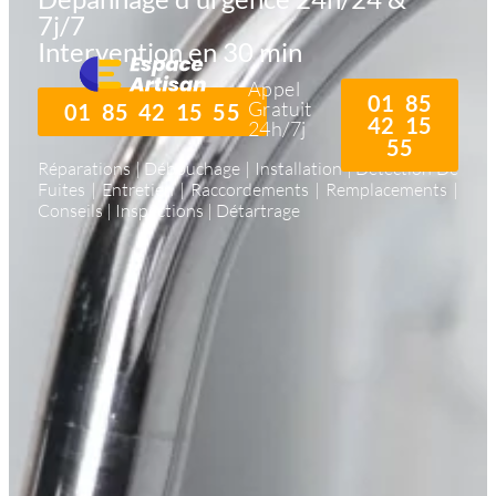
7j/7
Intervention en 30 min
Appel
01 85
Gratuit
01 85 42 15 55
42 15
24h/7j
55
Réparations | Débouchage | Installation | Détection De
Fuites | Entretien | Raccordements | Remplacements |
Conseils | Inspections | Détartrage