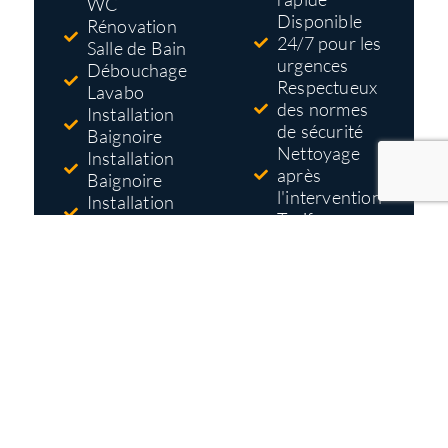
WC
Disponible
Rénovation
24/7 pour les
Salle de Bain
urgences
Débouchage
Respectueux
Lavabo
des normes
Installation
de sécurité
Baignoire
Nettoyage
Installation
après
Baignoire
l'intervention
Installation
Tarifs pas
Douche
cher
Réparation
Devis gratuit
Robinet
et détaillé
avant
travaux