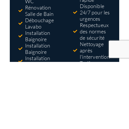
WC
Disponible
Rénovation
24/7 pour les
Salle de Bain
urgences
Débouchage
Respectueux
Lavabo
des normes
Installation
de sécurité
Baignoire
Nettoyage
Installation
après
Baignoire
l'intervention
Installation
Tarifs pas
Douche
cher
Réparation
Devis gratuit
Robinet
et détaillé
avant
travaux