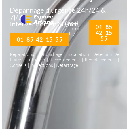
Dépannage d'urgence 24h/24 &
7j/7
Intervention en 30 min
Appel
01 85
Gratuit
42 15
24h/7j
55
01 85 42 15 55
Réparations | Débouchage | Installation | Détection De
Fuites | Entretien | Raccordements | Remplacements |
Conseils | Inspections | Détartrage