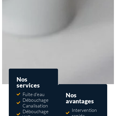
Nos
services
Nos
Fuite d'eau
Débouchage
avantages
Canalisation
Intervention
Débouchage
rapide