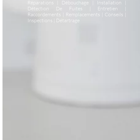
Réparations | Débouchage | Installation |
Détection De Fuites | Entretien |
Raccordements | Remplacements | Conseils |
Inspections | Détartrage