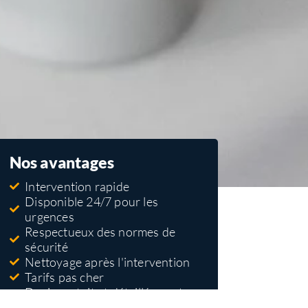
Nos avantages
Intervention rapide
Disponible 24/7 pour les
urgences
Respectueux des normes de
sécurité
Nettoyage après l'intervention
Tarifs pas cher
Devis gratuit et détaillé avant
travaux