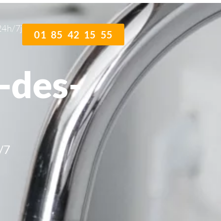
24h/7j
01 85 42 15 55
-des-
/7