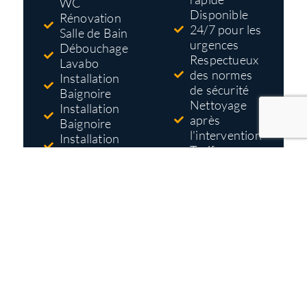
WC
Disponible
Rénovation
24/7 pour les
Salle de Bain
urgences
Débouchage
Respectueux
Lavabo
des normes
Installation
de sécurité
Baignoire
Nettoyage
Installation
après
Baignoire
l'intervention
Installation
Tarifs pas
Douche
cher
Réparation
Devis gratuit
Robinet
et détaillé
avant
travaux