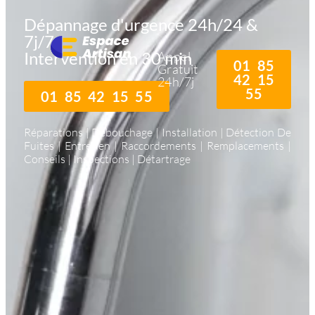
Dépannage d'urgence 24h/24 &
7j/7
Intervention en 30 min
Appel
01 85
Gratuit
42 15
24h/7j
55
01 85 42 15 55
Réparations | Débouchage | Installation | Détection De
Fuites | Entretien | Raccordements | Remplacements |
Conseils | Inspections | Détartrage