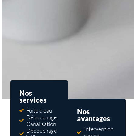
Nos
services
Nos
Fuite d'eau
Débouchage
avantages
Canalisation
Intervention
Débouchage
rapide