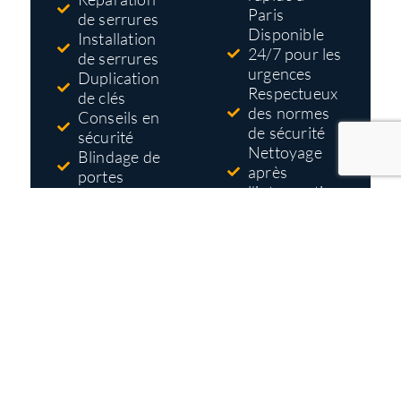
Paris
de serrures
Disponible
Installation
24/7 pour les
de serrures
urgences
Duplication
Respectueux
de clés
des normes
Conseils en
de sécurité
sécurité
Nettoyage
Blindage de
après
portes
l'intervention
Systèmes
Tarifs pas
d'accès et de
cher
contrôle
Devis gratuit
et détaillé
avant
travaux