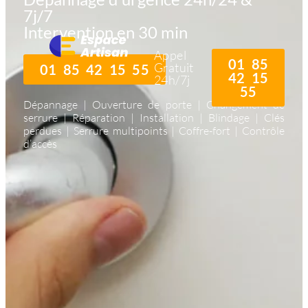
7j/7
Intervention en 30 min
Appel
01 85
Gratuit
01 85 42 15 55
42 15
24h/7j
55
Dépannage | Ouverture de porte | Changement de
serrure | Réparation | Installation | Blindage | Clés
perdues | Serrure multipoints | Coffre-fort | Contrôle
d’accès