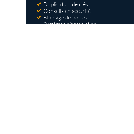
Duplication de clés
Conseils en sécurité
Blindage de portes
Systèmes d'accès et de
contrôle
Nos types
d'interventions
Ouverture et remplacement de serrures
Installation de serrures haute sécurité