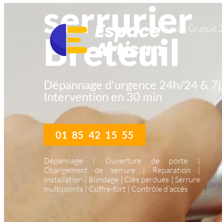
serrurier
Appel Gratuit 
Breteuil
Dépannage d'urgence 24h/24 & 7j
Intervention en 30 min
01 85 42 15 55
Dépannage | Ouverture de porte |
Changement de serrure | Réparation |
Installation | Blindage | Clés perdues | Serrure
multipoints | Coffre-fort | Contrôle d’accès