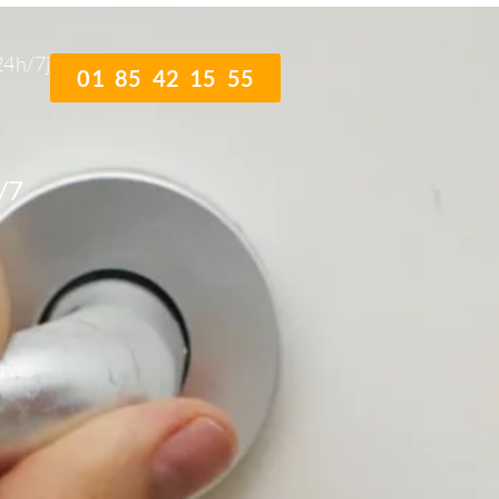
24h/7j
01 85 42 15 55
/7