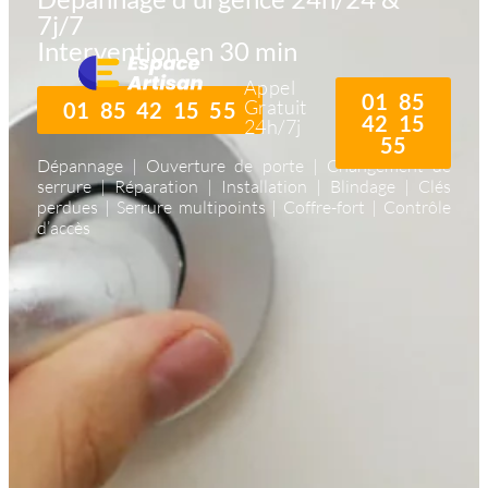
7j/7
Intervention en 30 min
Appel
01 85
Gratuit
01 85 42 15 55
42 15
24h/7j
55
Dépannage | Ouverture de porte | Changement de
serrure | Réparation | Installation | Blindage | Clés
perdues | Serrure multipoints | Coffre-fort | Contrôle
d’accès