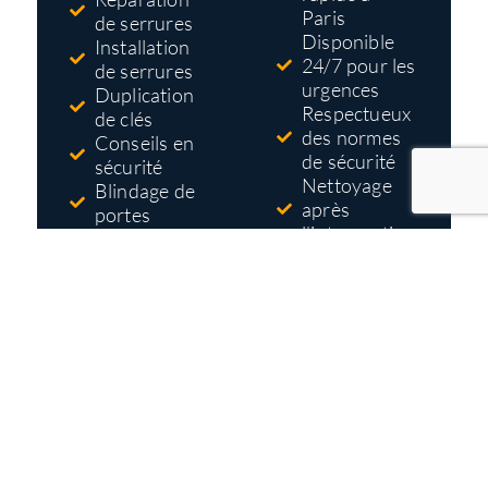
Paris
de serrures
Disponible
Installation
24/7 pour les
de serrures
urgences
Duplication
Respectueux
de clés
des normes
Conseils en
de sécurité
sécurité
Nettoyage
Blindage de
après
portes
l'intervention
Systèmes
Tarifs pas
d'accès et de
cher
contrôle
Devis gratuit
et détaillé
avant
travaux