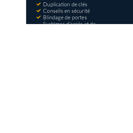
Duplication de clés
Conseils en sécurité
Blindage de portes
Systèmes d'accès et de
contrôle
Nos types
d'interventions
Ouverture et remplacement de serrures
Installation de serrures haute sécurité