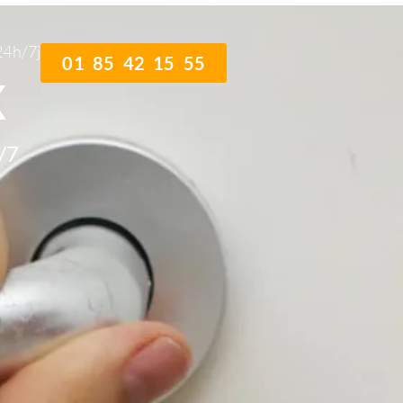
24h/7j
01 85 42 15 55
x
/7