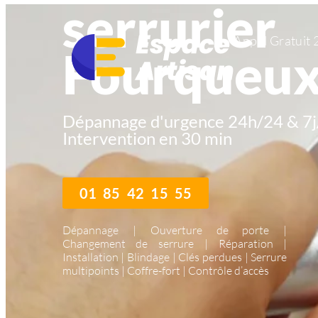
serrurier
Appel Gratuit 
Fourqueu
Dépannage d'urgence 24h/24 & 7j
Intervention en 30 min
01 85 42 15 55
Dépannage | Ouverture de porte |
Changement de serrure | Réparation |
Installation | Blindage | Clés perdues | Serrure
multipoints | Coffre-fort | Contrôle d’accès