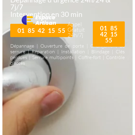
7j/7
Intervention en 30 min
Appel
01 85
Gratuit
01 85 42 15 55
42 15
24h/7j
55
Dépannage | Ouverture de porte | Changement de
serrure | Réparation | Installation | Blindage | Clés
perdues | Serrure multipoints | Coffre-fort | Contrôle
d’accès