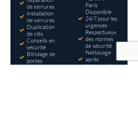
Paris
de serrures
Disponible
Installation
24/7 pour les
de serrures
urgences
Duplication
Respectueux
de clés
des normes
Conseils en
de sécurité
sécurité
Nettoyage
Blindage de
après
portes
l'intervention
Systèmes
Tarifs pas
d'accès et de
cher
contrôle
Devis gratuit
et détaillé
avant
travaux