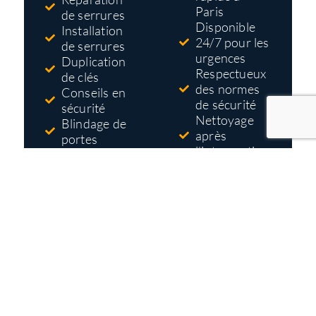
Paris
de serrures
Disponible
Installation
24/7 pour les
de serrures
urgences
Duplication
Respectueux
de clés
des normes
Conseils en
de sécurité
sécurité
Nettoyage
Blindage de
après
portes
l'intervention
Systèmes
Tarifs pas
d'accès et de
cher
contrôle
Devis gratuit
et détaillé
avant
travaux