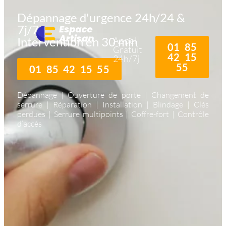
Dépannage d'urgence 24h/24 &
7j/7
Intervention en 30 min
Appel
01 85
Gratuit
42 15
24h/7j
55
01 85 42 15 55
Dépannage | Ouverture de porte | Changement de
serrure | Réparation | Installation | Blindage | Clés
perdues | Serrure multipoints | Coffre-fort | Contrôle
d’accès