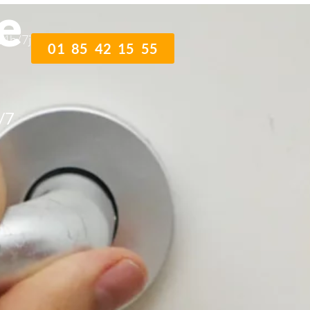
e
24h/7j
01 85 42 15 55
/7