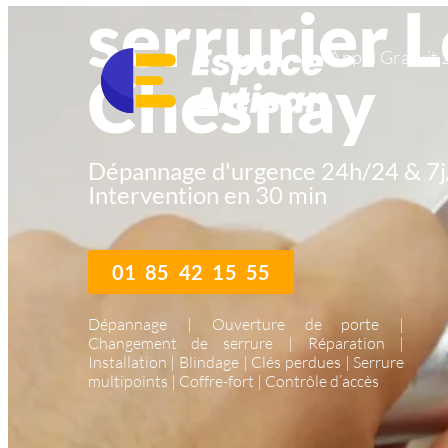
serrurier L
Appel Gratuit 
Chesnay
Dépannage d'urgence 24h/24 & 7j
Intervention en 30 min
01 85 42 15 55
Dépannage | Ouverture de porte |
Changement de serrure | Réparation |
Installation | Blindage | Clés perdues | Serrure
multipoints | Coffre-fort | Contrôle d’accès