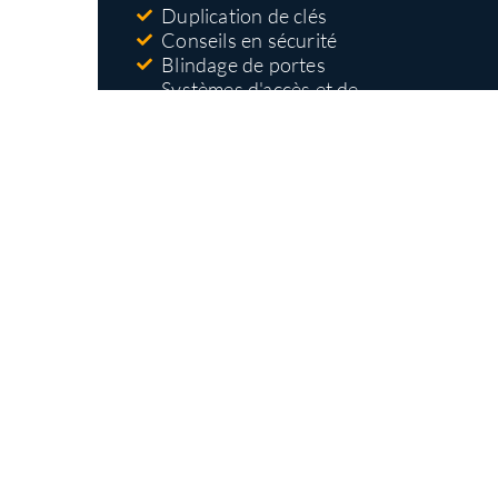
Duplication de clés
Conseils en sécurité
Blindage de portes
Systèmes d'accès et de
contrôle
Nos types
d'interventions
Ouverture et remplacement de serrures
Installation de serrures haute sécurité