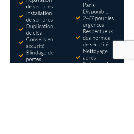
Paris
de serrures
Disponible
Installation
24/7 pour les
de serrures
urgences
Duplication
Respectueux
de clés
des normes
Conseils en
de sécurité
sécurité
Nettoyage
Blindage de
après
portes
l'intervention
Systèmes
Tarifs pas
d'accès et de
cher
contrôle
Devis gratuit
et détaillé
avant
travaux