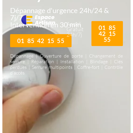
Dépannage d'urgence 24h/24 &
7j/7
Intervention en 30 min
Appel
01 85
Gratuit
42 15
24h/7j
55
01 85 42 15 55
Dépannage | Ouverture de porte | Changement de
serrure | Réparation | Installation | Blindage | Clés
perdues | Serrure multipoints | Coffre-fort | Contrôle
d’accès