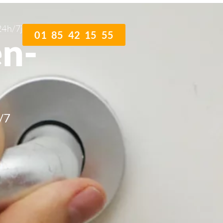
24h/7j
01 85 42 15 55
en-
/7