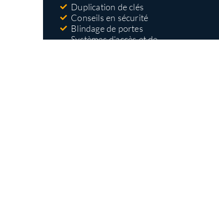
Duplication de clés
Conseils en sécurité
Blindage de portes
Systèmes d'accès et de
contrôle
Nos types
d'interventions
Ouverture et remplacement de serrures
Installation de serrures haute sécurité