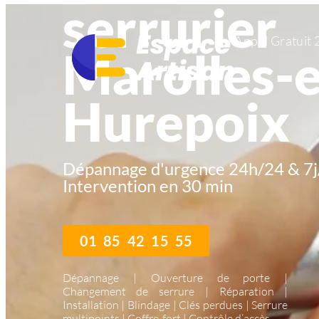
serrurier
Appel Gratuit 
Marolles-
Hurepoix
Dépannage d'urgence 24h/24 & 7j
Intervention en 30 min
01 85 42 15 55
Dépannage | Ouverture de porte |
Changement de serrure | Réparation |
Installation | Blindage | Clés perdues | Serrure
multipoints | Coffre-fort | Contrôle d’accès