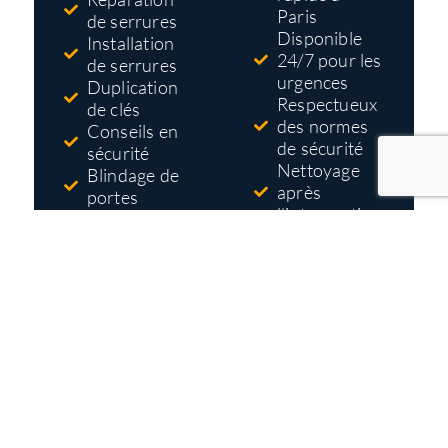
Paris
de serrures
Disponible
Installation
24/7 pour les
de serrures
urgences
Duplication
Respectueux
de clés
des normes
Conseils en
de sécurité
sécurité
Nettoyage
Blindage de
après
portes
l'intervention
Systèmes
Tarifs pas
d'accès et de
cher
contrôle
Devis gratuit
et détaillé
avant
travaux