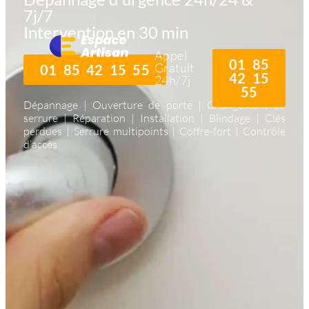
7j/7
Intervention en 30 min
Appel
01 85
Gratuit
01 85 42 15 55
42 15
24h/7j
55
Dépannage | Ouverture de porte | Changement de
serrure | Réparation | Installation | Blindage | Clés
perdues | Serrure multipoints | Coffre-fort | Contrôle
d’accès