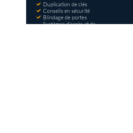
Duplication de clés
Conseils en sécurité
Blindage de portes
Systèmes d'accès et de
contrôle
Nos types
d'interventions
Ouverture et remplacement de serrures
Installation de serrures haute sécurité