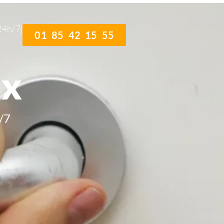
24h/7j
01 85 42 15 55
ux
/7