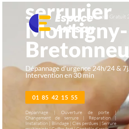
serrurier
Appel Gratuit 
Montigny-
Bretonne
Dépannage d'urgence 24h/24 & 7j
Intervention en 30 min
01 85 42 15 55
Dépannage | Ouverture de porte |
Changement de serrure | Réparation |
Installation | Blindage | Clés perdues | Serrure
multipoints | Coffre-fort | Contrôle d’accès