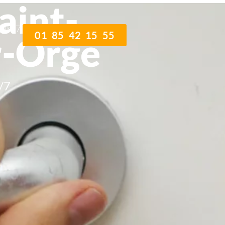
aint-
24h/7j
01 85 42 15 55
r-Orge
/7