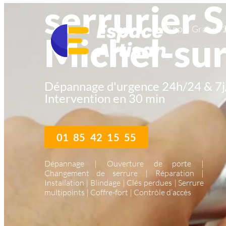
serrurier S
Appel Gratuit 
Michel-su
Dépannage d'urgence 24h/24 & 7j
Intervention en 30 min
01 85 42 15 55
Dépannage | Ouverture de porte |
Changement de serrure | Réparation |
Installation | Blindage | Clés perdues | Serrure
multipoints | Coffre-fort | Contrôle d’accès