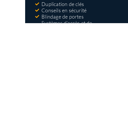
Duplication de clés
Conseils en sécurité
Blindage de portes
Systèmes d'accès et de
contrôle
Nos types
d'interventions
Ouverture et remplacement de serrures
Installation de serrures haute sécurité