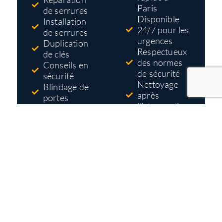
Paris
de serrures
Disponible
Installation
24/7 pour les
de serrures
urgences
Duplication
Respectueux
de clés
des normes
Conseils en
de sécurité
sécurité
Nettoyage
Blindage de
après
portes
l'intervention
Systèmes
Tarifs pas
d'accès et de
cher
contrôle
Devis gratuit
et détaillé
avant
travaux