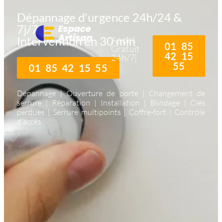
Dépannage d'urgence 24h/24 &
7j/7
Intervention en 30 min
Appel
01 85
Gratuit
42 15
24h/7j
55
01 85 42 15 55
Dépannage | Ouverture de porte | Changement de
serrure | Réparation | Installation | Blindage | Clés
perdues | Serrure multipoints | Coffre-fort | Contrôle
d’accès